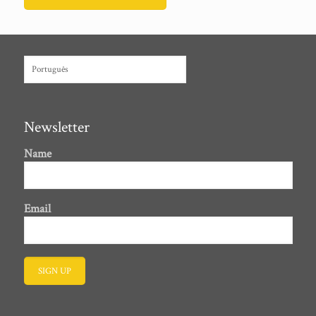
Escolha
um
idioma
Newsletter
Name
Email