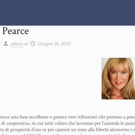
arce
 Pearce
y
admin
at
Giugno 16, 2020
isce una base eccellente o genera vere riflessioni che portano a pen
 di cooperativa, in cui tutti coloro che lavorano per l’azienda lo poss
a di prosperità d’ora in poi canterà un inno alla libertà attraverso i n