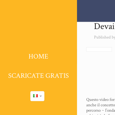
Devai Pe
Devai
Published b
HOME
SCARICATE GRATIS
Questo video forn
anche il concetto
percorso ~ l’ondat