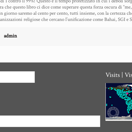
e di 1 contro il 99%! Questo è il tempo profetizzato in cui i deboli so
a che questo libro ci dice come superare questa forza oscura di “me, io
Un giorno saremo al cento per cento, tutti insieme, con la certezza che,
anizzazioni religiose che cercano l’unificazione come Bahai, SGI e SR
admin
Visits | Vi